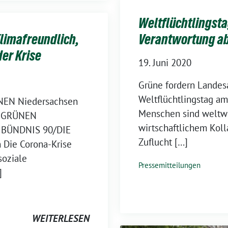
Weltflüchtlingsta
Klimafreundlich,
Verantwortung a
der Krise
19. Juni 2020
Grüne fordern Land
Weltflüchtlingstag am
NEN Niedersachsen
Menschen sind weltwei
E GRÜNEN
wirtschaftlichem Koll
n BÜNDNIS 90/DIE
Zuflucht […]
Die Corona-Krise
soziale
Pressemitteilungen
]
WEITERLESEN