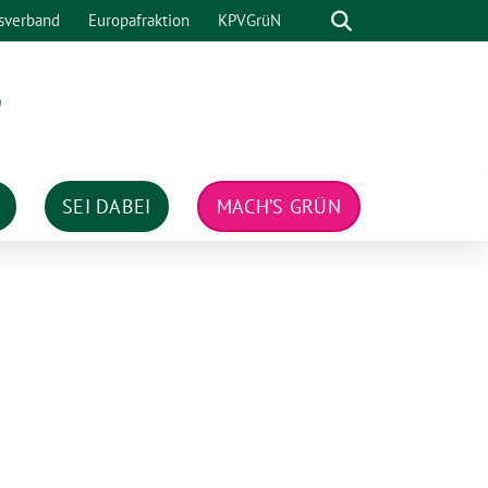
Suche
sverband
Europafraktion
KPVGrüN
n
SEI DABEI
MACH’S GRÜN