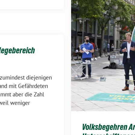
flegebereich
 zumindest diejenigen
tand mit Gefährdeten
immt aber die Zahl
 weil weniger
Volksbegehren Art