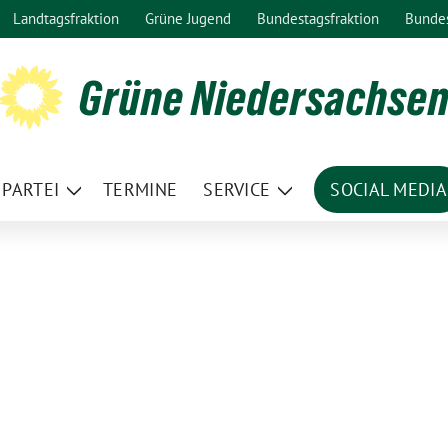
Landtagsfraktion
Grüne Jugend
Bundestagsfraktion
Bunde
Grüne Niedersachse
PARTEI
TERMINE
SERVICE
SOCIAL MEDIA
ge
Zeige
Zeige
termenü
Untermenü
Untermenü