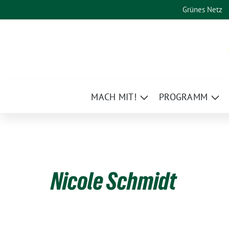
Weiter
Grünes Netz
zum
Inhalt
MACH MIT!
PROGRAMM
Zeige
Zei
Untermenü
Un
Nicole Schmidt