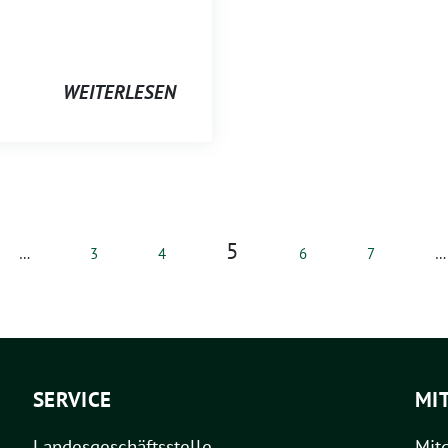
WEITERLESEN
5
…
3
4
6
7
…
SERVICE
MI
Landesgeschäftsstelle
Mit