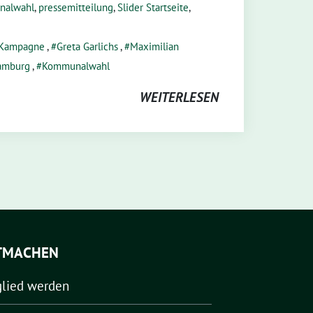
nalwahl
,
pressemitteilung
,
Slider Startseite
,
Kampagne
,
Greta Garlichs
,
Maximilian
Hamburg
,
Kommunalwahl
WEITERLESEN
TMACHEN
glied werden