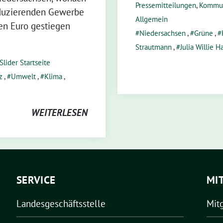
Pressemitteilungen
,
Kommu
oduzierenden Gewerbe
Allgemein
den Euro gestiegen
Niedersachsen
,
Grüne
,
Strautmann
,
Julia Willie 
Slider Startseite
z
,
Umwelt
,
Klima
,
WEITERLESEN
SERVICE
MI
Landesgeschäftsstelle
Mit