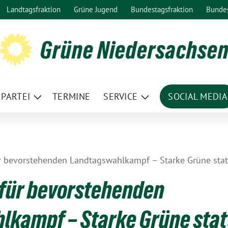
Landtagsfraktion
Grüne Jugend
Bundestagsfraktion
Bunde
Grüne Niedersachse
PARTEI
TERMINE
SERVICE
SOCIAL MEDIA
ge
Zeige
Zeige
termenü
Untermenü
Untermenü
 bevorstehenden Landtagswahlkampf – Starke Grüne stat
für bevorstehenden
kampf – Starke Grüne stat