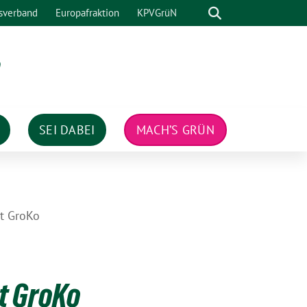
Suche
sverband
Europafraktion
KPVGrüN
n
SEI DABEI
MACH’S GRÜN
t GroKo
t GroKo