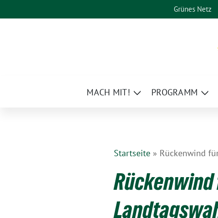
Weiter
Grünes Netz
zum
Inhalt
MACH MIT!
PROGRAMM
Zeige
Zei
Untermenü
Un
Startseite
»
Rückenwind für
Rückenwind 
Landtagswahl