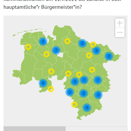
hauptamtliche*r Bürgermeister*in?
2
2
7
3
2
7
7
3
4
3
2
3
4