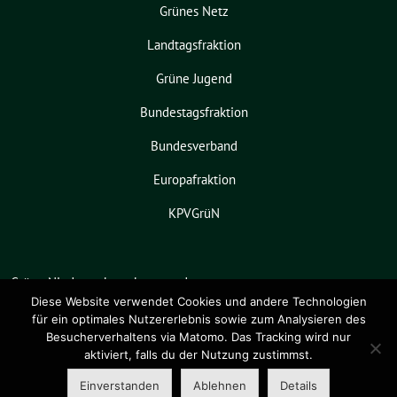
Grünes Netz
Landtagsfraktion
Grüne Jugend
Bundestagsfraktion
Bundesverband
Europafraktion
KPVGrüN
Grüne Niedersachsen benutzt das
freie grüne Theme
sunflower
‐ ein
Diese Website verwendet Cookies und andere Technologien
für ein optimales Nutzererlebnis sowie zum Analysieren des
Angebot der
verdigado eG
.
Besucherverhaltens via Matomo. Das Tracking wird nur
aktiviert, falls du der Nutzung zustimmst.
Einverstanden
Ablehnen
Details