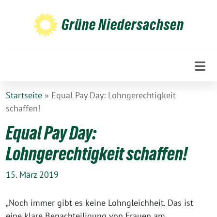
Weiter
zum
Grüne Niedersachsen
Inhalt
Startseite
»
Equal Pay Day: Lohngerechtigkeit
schaffen!
Equal Pay Day:
Lohngerechtigkeit schaffen!
15. März 2019
„Noch immer gibt es keine Lohngleichheit. Das ist
eine klare Benachteiligung von Frauen am