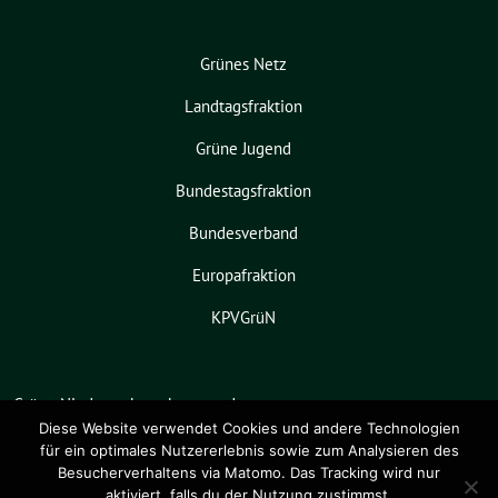
Grünes Netz
Landtagsfraktion
Grüne Jugend
Bundestagsfraktion
Bundesverband
Europafraktion
KPVGrüN
Grüne Niedersachsen benutzt das
freie grüne Theme
sunflower
‐ ein
Diese Website verwendet Cookies und andere Technologien
für ein optimales Nutzererlebnis sowie zum Analysieren des
Angebot der
verdigado eG
.
Besucherverhaltens via Matomo. Das Tracking wird nur
aktiviert, falls du der Nutzung zustimmst.