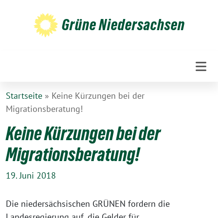
Weiter
zum
Grüne Niedersachsen
Inhalt
Startseite
»
Keine Kürzungen bei der
Migrationsberatung!
Keine Kürzungen bei der
Migrationsberatung!
19. Juni 2018
Die niedersächsischen GRÜNEN fordern die
Landesregierung auf, die Gelder für