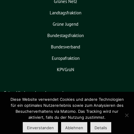
Grünes Netz
Landtagsfraktion
Grüne Jugend
Bundestagsfraktion
Bundesverband
Europafraktion
KPVGrüN
Grüne Niedersachsen benutzt das
freie grüne Theme
sunflower
‐ ein
Diese Website verwendet Cookies und andere Technologien
für ein optimales Nutzererlebnis sowie zum Analysieren des
Angebot der
verdigado eG
.
Besucherverhaltens via Matomo. Das Tracking wird nur
aktiviert, falls du der Nutzung zustimmst.
Einverstanden
Ablehnen
Details