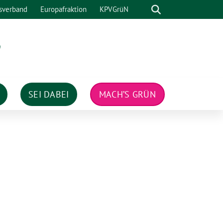
Suche
sverband
Europafraktion
KPVGrüN
n
SEI DABEI
MACH’S GRÜN