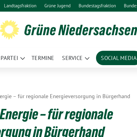
Landtagsfraktion
Grüne Jugend
Bundestagsfraktion
Bunde
Grüne Niedersachse
PARTEI
TERMINE
SERVICE
SOCIAL MEDIA
ge
Zeige
Zeige
termenü
Untermenü
Untermenü
ergie – für regionale Energieversorgung in Bürgerhand
Energie – für regionale
orgung in Bürgerhand