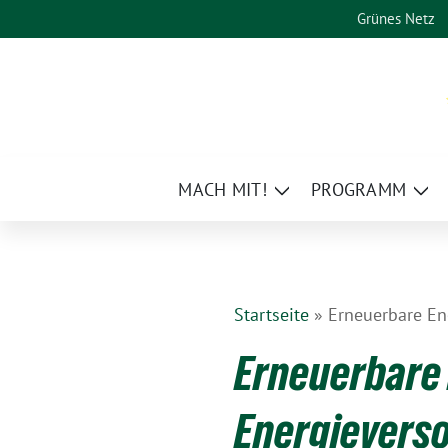
Weiter
Grünes Netz
zum
Inhalt
MACH MIT!
PROGRAMM
Zeige
Zei
Untermenü
Un
Startseite
»
Erneuerbare En
Erneuerbare 
Energievers