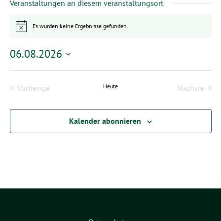
Veranstaltungen an diesem veranstaltungsort
Es wurden keine Ergebnisse gefunden.
Hinweis
06.08.2026
Datum
wählen.
Heute
Vorherige
Nächste
Veranstaltungen
Veransta
Kalender abonnieren