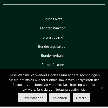
Grünes Netz
Landtagsfraktion
Grüne Jugend
Bundestagsfraktion
Bundesverband
Europafraktion
KPVGrüN
Diese Website verwendet Cookies und andere Technologien
für ein optimales Nutzererlebnis sowie zum Analysieren des
Besucherverhaltens via Matomo. Das Tracking wird nur
aktiviert, falls du der Nutzung zustimmst.
Grüne Niedersachsen benutzt das
freie grüne Theme
sunflower
‐ ein
Einverstanden
Ablehnen
Details
Angebot der
verdigado eG
.