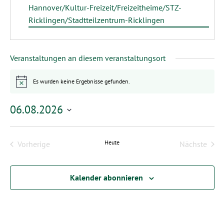
Hannover/Kultur-Freizeit/Freizeitheime/STZ-
Ricklingen/Stadtteilzentrum-Ricklingen
Veranstaltungen an diesem veranstaltungsort
Es wurden keine Ergebnisse gefunden.
Hinweis
06.08.2026
Datum
wählen.
Heute
Vorherige
Nächste
Veranstaltungen
Veransta
Kalender abonnieren