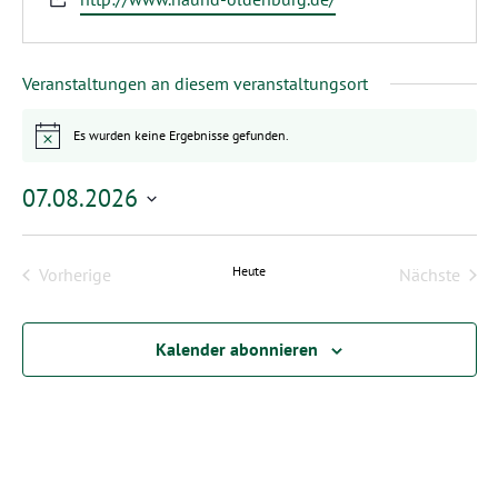
Veranstaltungen an diesem veranstaltungsort
Es wurden keine Ergebnisse gefunden.
Hinweis
07.08.2026
Datum
wählen.
Heute
Vorherige
Nächste
Veranstaltungen
Veransta
Kalender abonnieren