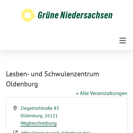
Weiter
zum
Grüne Niedersachsen
Inhalt
Lesben- und Schwulenzentrum
Oldenburg
« Alle Veranstaltungen
Adresse
Ziegelhofstraße 83
Oldenburg
,
26121
Wegbeschreibung
Webseite
http://www.naund-oldenburg.de/