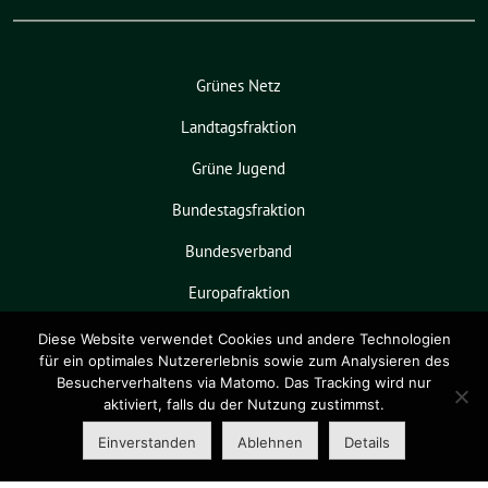
Grünes Netz
Landtagsfraktion
Grüne Jugend
Bundestagsfraktion
Bundesverband
Europafraktion
KPVGrüN
Diese Website verwendet Cookies und andere Technologien
für ein optimales Nutzererlebnis sowie zum Analysieren des
Besucherverhaltens via Matomo. Das Tracking wird nur
aktiviert, falls du der Nutzung zustimmst.
Grüne Niedersachsen benutzt das
freie grüne Theme
sunflower
‐ ein
Einverstanden
Ablehnen
Details
Angebot der
verdigado eG
.