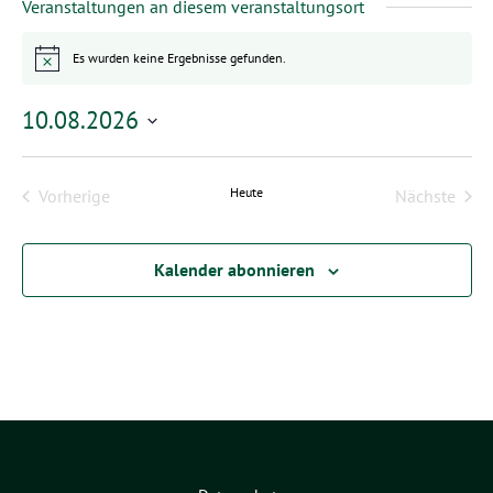
Veranstaltungen an diesem veranstaltungsort
Es wurden keine Ergebnisse gefunden.
Hinweis
10.08.2026
Datum
wählen.
Heute
Vorherige
Nächste
Veranstaltungen
Veransta
Kalender abonnieren