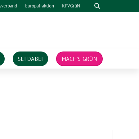
Suche
sverband
Europafraktion
KPVGrüN
n
SEI DABEI
MACH’S GRÜN