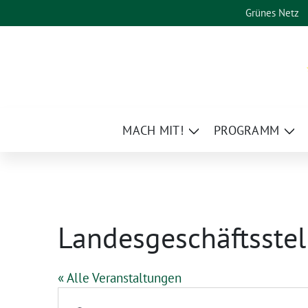
Weiter
Grünes Netz
zum
Inhalt
MACH MIT!
PROGRAMM
Zeige
Zei
Untermenü
Un
Landesgeschäftsstel
« Alle Veranstaltungen