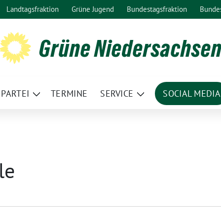
Landtagsfraktion
Grüne Jugend
Bundestagsfraktion
Bunde
Grüne Niedersachse
PARTEI
TERMINE
SERVICE
SOCIAL MEDIA
ge
Zeige
Zeige
termenü
Untermenü
Untermenü
le