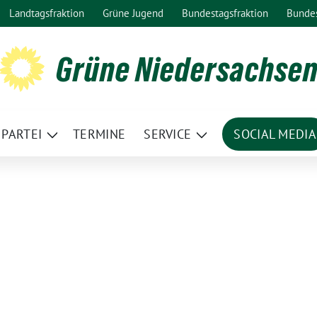
Landtagsfraktion
Grüne Jugend
Bundestagsfraktion
Bunde
Grüne Niedersachse
PARTEI
TERMINE
SERVICE
SOCIAL MEDIA
ge
Zeige
Zeige
termenü
Untermenü
Untermenü