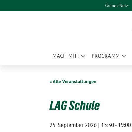
Weiter
Grünes Netz
zum
Inhalt
MACH MIT!
PROGRAMM
Zeige
Zei
Untermenü
Un
« Alle Veranstaltungen
LAG Schule
25. September 2026 | 15:30
-
19:00