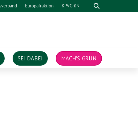
Suche
sverband
Europafraktion
KPVGrüN
n
SEI DABEI
MACH’S GRÜN