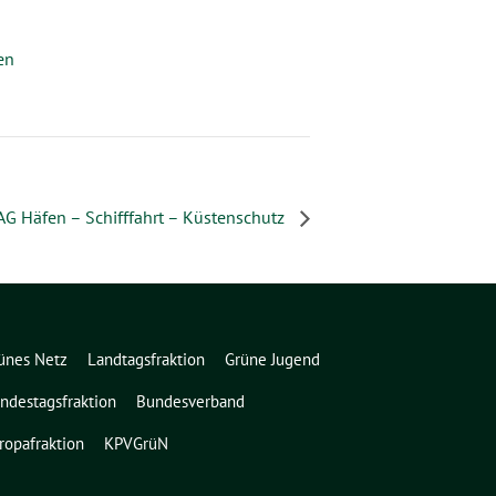
en
AG Häfen – Schifffahrt – Küstenschutz
ünes Netz
Landtagsfraktion
Grüne Jugend
ndestagsfraktion
Bundesverband
ropafraktion
KPVGrüN