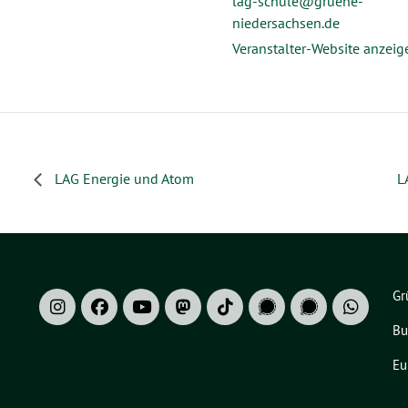
lag-schule@gruene-
niedersachsen.de
Veranstalter-Website anzeig
LAG Energie und Atom
L
Gr
Bu
Eu