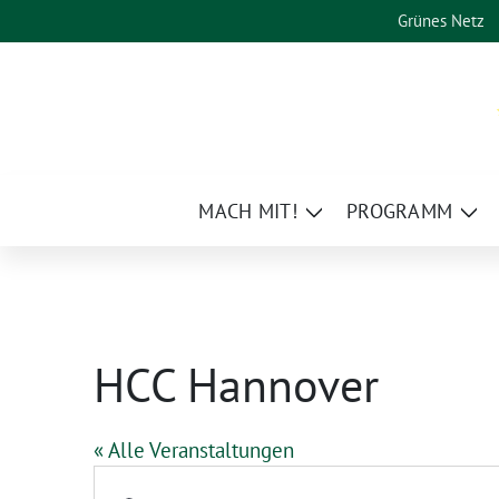
Weiter
Grünes Netz
zum
Inhalt
MACH MIT!
PROGRAMM
Zeige
Zei
Untermenü
Un
HCC Hannover
« Alle Veranstaltungen