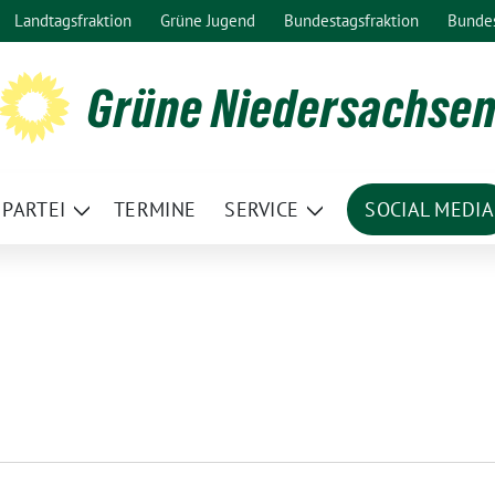
Landtagsfraktion
Grüne Jugend
Bundestagsfraktion
Bunde
Grüne Niedersachse
PARTEI
TERMINE
SERVICE
SOCIAL MEDIA
ge
Zeige
Zeige
termenü
Untermenü
Untermenü