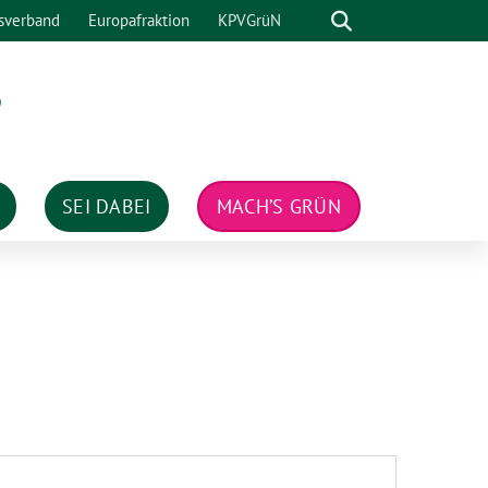
Suche
sverband
Europafraktion
KPVGrüN
n
SEI DABEI
MACH’S GRÜN