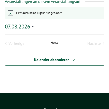
Veranstaltungen an diesem veranstaltungsort
Es wurden keine Ergebnisse gefunden.
Hinweis
07.08.2026
Datum
wählen.
Heute
Vorherige
Nächste
Veranstaltungen
Veransta
Kalender abonnieren