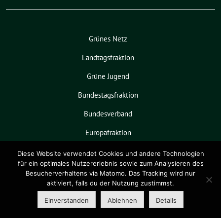
Grünes Netz
Landtagsfraktion
Grüne Jugend
Bundestagsfraktion
Bundesverband
Europafraktion
KPVGrüN
Diese Website verwendet Cookies und andere Technologien
für ein optimales Nutzererlebnis sowie zum Analysieren des
Besucherverhaltens via Matomo. Das Tracking wird nur
aktiviert, falls du der Nutzung zustimmst.
Grüne Niedersachsen benutzt das
freie grüne Theme
sunflower
‐ ein
Einverstanden
Ablehnen
Details
Angebot der
verdigado eG
.