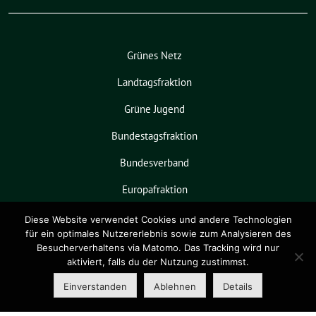
Grünes Netz
Landtagsfraktion
Grüne Jugend
Bundestagsfraktion
Bundesverband
Europafraktion
KPVGrüN
Diese Website verwendet Cookies und andere Technologien
für ein optimales Nutzererlebnis sowie zum Analysieren des
Besucherverhaltens via Matomo. Das Tracking wird nur
aktiviert, falls du der Nutzung zustimmst.
Grüne Niedersachsen benutzt das
freie grüne Theme
sunflower
‐ ein
Einverstanden
Ablehnen
Details
Angebot der
verdigado eG
.