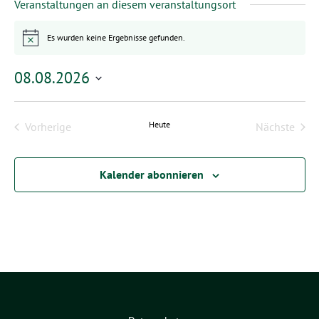
Veranstaltungen an diesem veranstaltungsort
Es wurden keine Ergebnisse gefunden.
Hinweis
08.08.2026
Datum
wählen.
Heute
Vorherige
Nächste
Veranstaltungen
Veransta
Kalender abonnieren