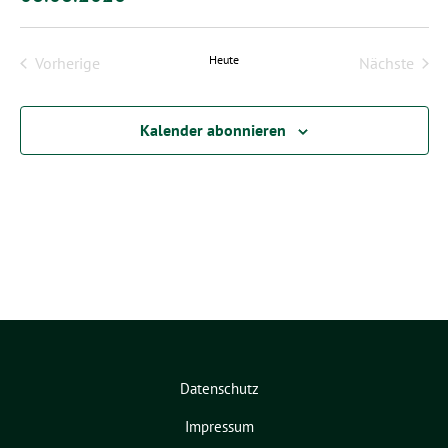
Datum
wählen.
Heute
Vorherige
Nächste
Veranstaltungen
Veransta
Kalender abonnieren
Datenschutz
Impressum