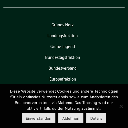
Grünes Netz
Landtagsfraktion
Grüne Jugend
Bundestagsfraktion
Bundesverband
Europafraktion
KPVGrüN
Diese Website verwendet Cookies und andere Technologien
für ein optimales Nutzererlebnis sowie zum Analysieren des
Besucherverhaltens via Matomo. Das Tracking wird nur
aktiviert, falls du der Nutzung zustimmst.
Grüne Niedersachsen benutzt das
freie grüne Theme
sunflower
‐ ein
Einverstanden
Ablehnen
Details
Angebot der
verdigado eG
.