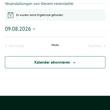
Veranstaltungen von diesem veranstalter
Es wurden keine Ergebnisse gefunden.
Hinweis
09.08.2026
Datum
wählen.
Heute
Vorherige
Nächste
Veranstaltungen
Veransta
Kalender abonnieren