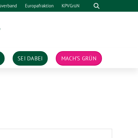
Suche
sverband
Europafraktion
KPVGrüN
n
SEI DABEI
MACH’S GRÜN