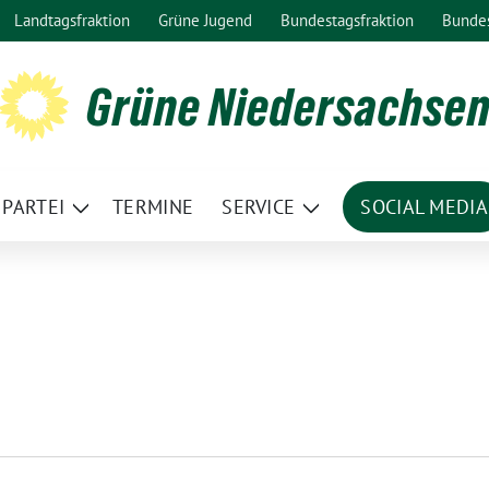
Landtagsfraktion
Grüne Jugend
Bundestagsfraktion
Bunde
Grüne Niedersachse
PARTEI
TERMINE
SERVICE
SOCIAL MEDIA
ge
Zeige
Zeige
termenü
Untermenü
Untermenü