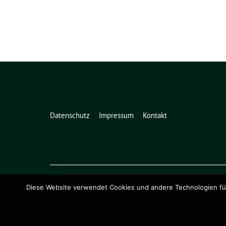
Datenschutz
Impressum
Kontakt
Diese Website verwendet Cookies und andere Technologien für 
Grüne Niedersachsen benutzt das
freie grüne Theme
sunflower
‐ ein Angebot der
verdig