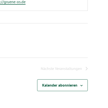
eite
://gruene-os.de
Nächste
Veranstaltungen
Kalender abonnieren