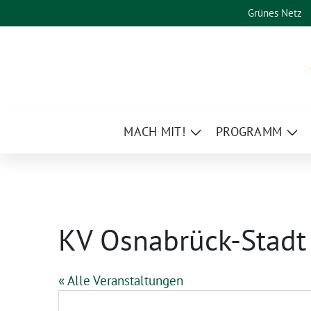
Weiter
Grünes Netz
zum
Inhalt
MACH MIT!
PROGRAMM
Zeige
Zei
Untermenü
Un
KV Osnabrück-Stadt
« Alle Veranstaltungen