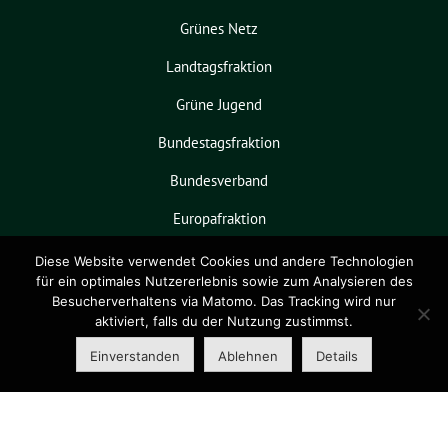
Grünes Netz
Landtagsfraktion
Grüne Jugend
Bundestagsfraktion
Bundesverband
Europafraktion
KPVGrüN
Diese Website verwendet Cookies und andere Technologien
für ein optimales Nutzererlebnis sowie zum Analysieren des
Besucherverhaltens via Matomo. Das Tracking wird nur
aktiviert, falls du der Nutzung zustimmst.
Grüne Niedersachsen benutzt das
freie grüne Theme
sunflower
‐ ein
Einverstanden
Ablehnen
Details
Angebot der
verdigado eG
.