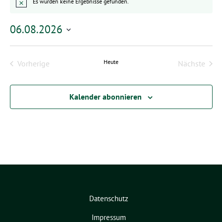
Es wurden keine Ergebnisse gefunden.
Hinweis
06.08.2026
Datum
wählen.
Heute
Vorherige
Nächste
Veranstaltungen
Veransta
Kalender abonnieren
Datenschutz
Impressum