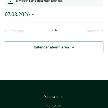
Es wurden keine Ergebnisse gefunden.
Hinweis
07.08.2026
Datum
wählen.
Heute
Vorherige
Nächste
Veranstaltungen
Veransta
Kalender abonnieren
Datenschutz
Impressum