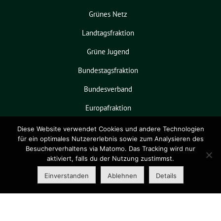
Grünes Netz
Landtagsfraktion
Grüne Jugend
Bundestagsfraktion
Bundesverband
Europafraktion
KPVGrüN
Diese Website verwendet Cookies und andere Technologien
für ein optimales Nutzererlebnis sowie zum Analysieren des
Besucherverhaltens via Matomo. Das Tracking wird nur
aktiviert, falls du der Nutzung zustimmst.
Grüne Niedersachsen benutzt das
freie grüne Theme
sunflower
‐ ein
Einverstanden
Ablehnen
Details
Angebot der
verdigado eG
.