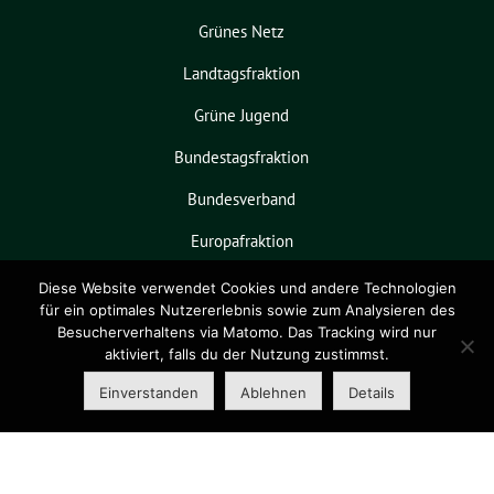
Grünes Netz
Landtagsfraktion
Grüne Jugend
Bundestagsfraktion
Bundesverband
Europafraktion
KPVGrüN
Diese Website verwendet Cookies und andere Technologien
für ein optimales Nutzererlebnis sowie zum Analysieren des
Besucherverhaltens via Matomo. Das Tracking wird nur
aktiviert, falls du der Nutzung zustimmst.
Grüne Niedersachsen benutzt das
freie grüne Theme
sunflower
‐ ein
Einverstanden
Ablehnen
Details
Angebot der
verdigado eG
.