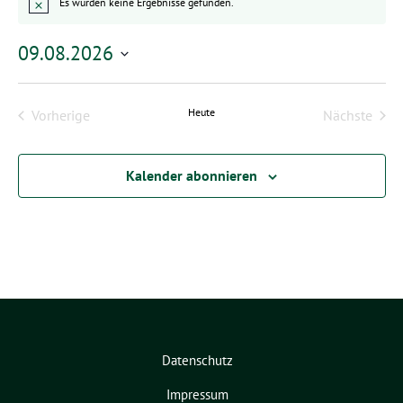
Es wurden keine Ergebnisse gefunden.
Hinweis
09.08.2026
Datum
wählen.
Heute
Vorherige
Nächste
Veranstaltungen
Veransta
Kalender abonnieren
Datenschutz
Impressum