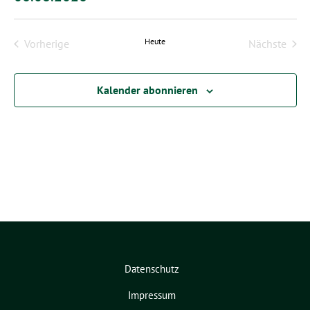
Datum
wählen.
Heute
Vorherige
Nächste
Veranstaltungen
Veransta
Kalender abonnieren
Datenschutz
Impressum