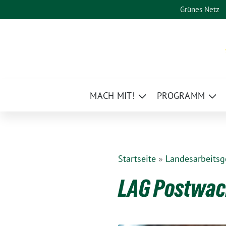
Weiter
Grünes Netz
zum
Inhalt
MACH MIT!
PROGRAMM
Zeige
Zei
Untermenü
Un
Startseite
»
Landesarbeits
LAG Postwac