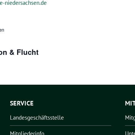
-niedersachsen.de
en
on & Flucht
SERVICE
MI
Landesgeschäftsstelle
Mit
Mitgliederinfo
Unt