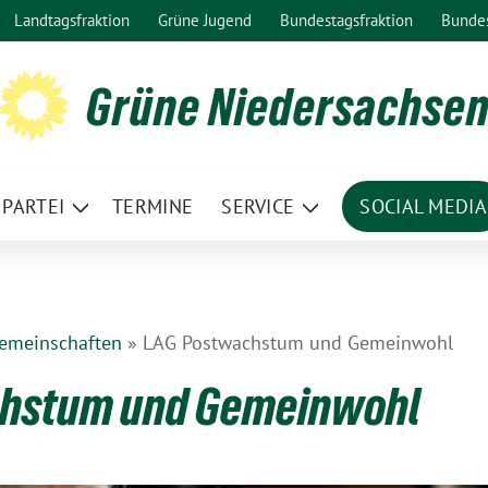
Landtagsfraktion
Grüne Jugend
Bundestagsfraktion
Bunde
Grüne Niedersachse
PARTEI
TERMINE
SERVICE
SOCIAL MEDIA
ge
Zeige
Zeige
termenü
Untermenü
Untermenü
gemeinschaften
»
LAG Postwachstum und Gemeinwohl
hstum und Gemeinwohl