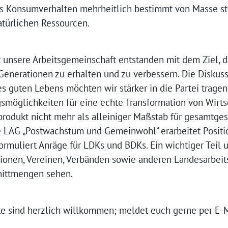
s Konsumverhalten mehrheitlich bestimmt von Masse sta
atürlichen Ressourcen.
t unsere Arbeitsgemeinschaft entstanden mit dem Ziel,
Generationen zu erhalten und zu verbessern. Die Disku
s guten Lebens möchten wir stärker in die Partei tragen
öglichkeiten für eine echte Transformation von Wirtsc
dsprodukt nicht mehr als alleiniger Maßstab für gesamtge
e LAG „Postwachstum und Gemeinwohl“ erarbeitet Position
muliert Anräge für LDKs und BDKs. Ein wichtiger Teil un
utionen, Vereinen, Verbänden sowie anderen Landesarbeit
hnittmengen sehen.
rte sind herzlich willkommen; meldet euch gerne per E-M