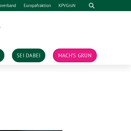
Suche
sverband
Europafraktion
KPVGrüN
n
SEI DABEI
MACH’S GRÜN