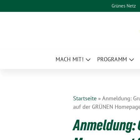
Weiter
Grünes Netz
zum
Inhalt
MACH MIT!
PROGRAMM
Zeige
Zei
Untermenü
Un
Startseite
»
Anmeldung: Gru
auf der GRÜNEN Homepage 
Anmeldung: 