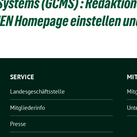
stems (GCMS) : Redaktione
EN Homepage einstellen un
SERVICE
MI
Landesgeschäftsstelle
Mit
Mitgliederinfo
Unt
Presse