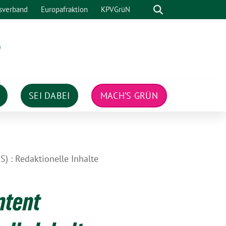
Suche
sverband
Europafraktion
KPVGrüN
n
SEI DABEI
MACH’S GRÜN
: Redaktionelle Inhalte
ntent