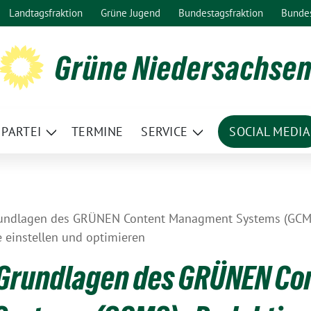
Landtagsfraktion
Grüne Jugend
Bundestagsfraktion
Bunde
Grüne Niedersachse
PARTEI
TERMINE
SERVICE
SOCIAL MEDIA
ge
Zeige
Zeige
termenü
Untermenü
Untermenü
ndlagen des GRÜNEN Content Managment Systems (GCMS) 
einstellen und optimieren
Grundlagen des GRÜNEN Co