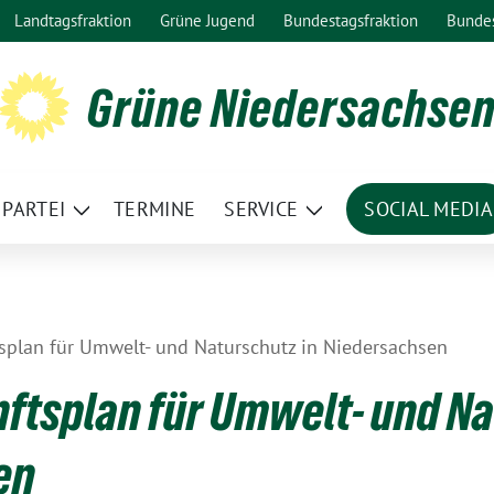
Landtagsfraktion
Grüne Jugend
Bundestagsfraktion
Bunde
Grüne Niedersachse
PARTEI
TERMINE
SERVICE
SOCIAL MEDIA
ge
Zeige
Zeige
termenü
Untermenü
Untermenü
splan für Umwelt- und Naturschutz in Niedersachsen
ftsplan für Umwelt- und Na
en