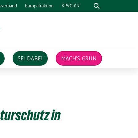
Suche
sverband
Europafraktion
KPVGrüN
n
SEI DABEI
MACH’S GRÜN
turschutz in