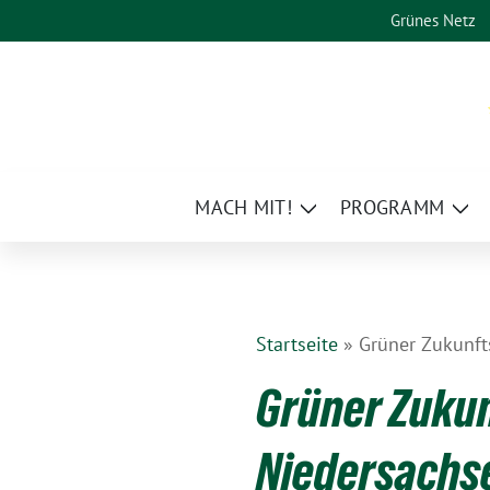
Weiter
Grünes Netz
zum
Inhalt
MACH MIT!
PROGRAMM
Zeige
Zei
Untermenü
Un
Startseite
»
Grüner Zukunft
Grüner Zukun
Niedersachs