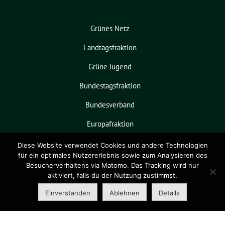
Grünes Netz
Landtagsfraktion
Grüne Jugend
Bundestagsfraktion
Bundesverband
Europafraktion
KPVGrüN
Diese Website verwendet Cookies und andere Technologien
für ein optimales Nutzererlebnis sowie zum Analysieren des
Besucherverhaltens via Matomo. Das Tracking wird nur
aktiviert, falls du der Nutzung zustimmst.
Grüne Niedersachsen benutzt das
freie grüne Theme
sunflower
‐ ein
Einverstanden
Ablehnen
Details
Angebot der
verdigado eG
.