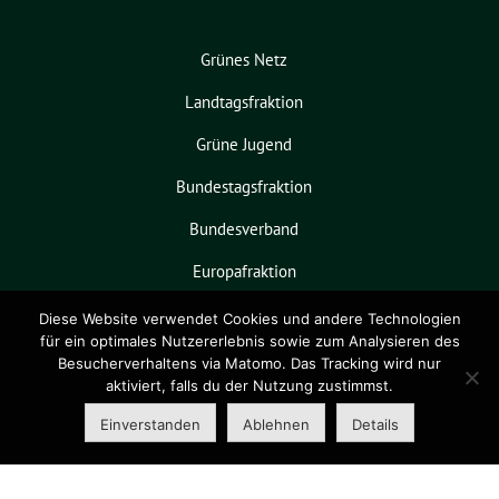
Grünes Netz
Landtagsfraktion
Grüne Jugend
Bundestagsfraktion
Bundesverband
Europafraktion
KPVGrüN
Diese Website verwendet Cookies und andere Technologien
für ein optimales Nutzererlebnis sowie zum Analysieren des
Besucherverhaltens via Matomo. Das Tracking wird nur
aktiviert, falls du der Nutzung zustimmst.
Grüne Niedersachsen benutzt das
freie grüne Theme
sunflower
‐ ein
Einverstanden
Ablehnen
Details
Angebot der
verdigado eG
.