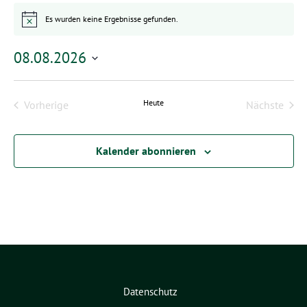
Es wurden keine Ergebnisse gefunden.
Hinweis
08.08.2026
Datum
wählen.
Heute
Vorherige
Nächste
Veranstaltungen
Veransta
Kalender abonnieren
Datenschutz