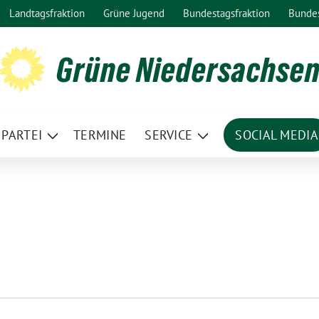
Landtagsfraktion
Grüne Jugend
Bundestagsfraktion
Bunde
Grüne Niedersachse
PARTEI
TERMINE
SERVICE
SOCIAL MEDIA
ge
Zeige
Zeige
termenü
Untermenü
Untermenü