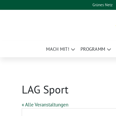
Weiter
Grünes Netz
zum
Inhalt
MACH MIT!
PROGRAMM
Zeige
Zei
Untermenü
Un
LAG Sport
« Alle Veranstaltungen