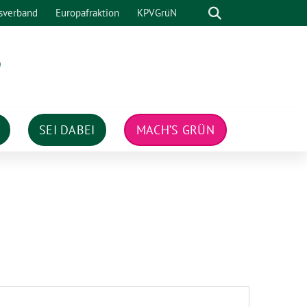
Suche
sverband
Europafraktion
KPVGrüN
n
SEI DABEI
MACH’S GRÜN