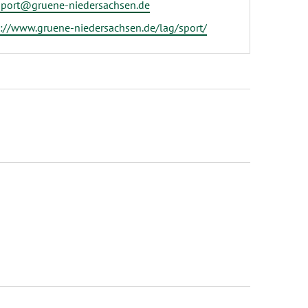
l
sport@gruene-niedersachsen.de
eite
s://www.gruene-niedersachsen.de/lag/sport/