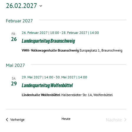
26.02.2027
Datum
Februar 2027
wählen.
26. Februar 2027 | 18:00
-
28. Februar 2027 | 14:00
FR.
26
Landesparteitag Braunschweig
VWH- Volkswagenhalle Braunschweig
Europaplatz 1, Braunschweig
Mai 2027
29. Mai 2027 | 14:00
-
30. Mai 2027 | 14:00
SA.
29
Landesparteitag Wolfenbüttel
Lindenhalle Wolfenbüttel
Halberstädter Str. 1A, Wolfenbüttel
Heute
Nächste
Veranstaltungen
Vorherige
Veransta