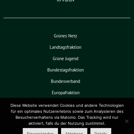
Grünes Netz
Landtagsfraktion
Grüne Jugend
Bundestagsfraktion
Bundesverband
Europafraktion
KPVGrüN
Diese Website verwendet Cookies und andere Technologien
für ein optimales Nutzererlebnis sowie zum Analysieren des
Besucherverhaltens via Matomo. Das Tracking wird nur
aktiviert, falls du der Nutzung zustimmst.
Grüne Niedersachsen benutzt das
freie grüne Theme
sunflower
‐ ein
Einverstanden
Ablehnen
Details