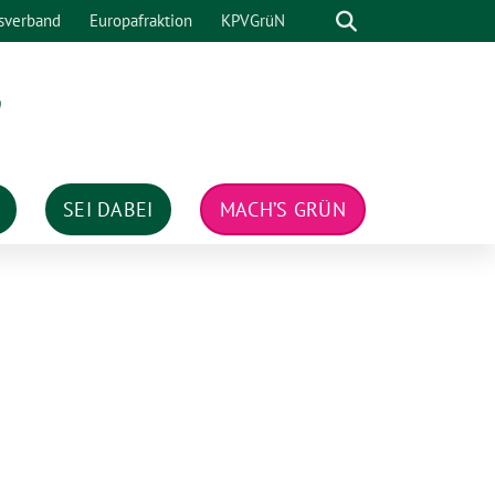
Suche
sverband
Europafraktion
KPVGrüN
n
SEI DABEI
MACH’S GRÜN