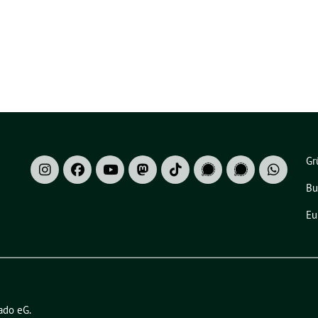
Gr
Bu
Eu
ado eG
.