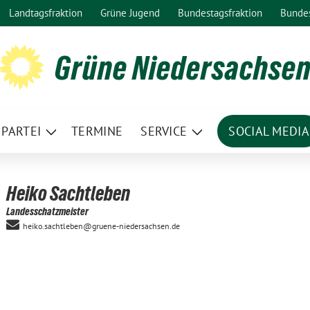
Landtagsfraktion
Grüne Jugend
Bundestagsfraktion
Bunde
Grüne Niedersachse
PARTEI
TERMINE
SERVICE
SOCIAL MEDIA
ge
Zeige
Zeige
termenü
Untermenü
Untermenü
Heiko Sachtleben
Landesschatzmeister
heiko.sachtleben@gruene-niedersachsen.de