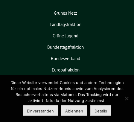
,
N
Grünes Netz
a
Landtagsfraktion
v
Grüne Jugend
i
Bundestagsfraktion
g
Bundesverband
a
t
Europafraktion
i
KPVGrüN
Diese Website verwendet Cookies und andere Technologien
o
für ein optimales Nutzererlebnis sowie zum Analysieren des
Besucherverhaltens via Matomo. Das Tracking wird nur
n
aktiviert, falls du der Nutzung zustimmst.
Grüne Niedersachsen benutzt das
freie grüne Theme
sunflower
‐ ein
Einverstanden
Ablehnen
Details
Angebot der
verdigado eG
.