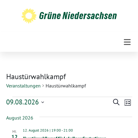
Weiter
zum
Grüne Niedersachsen
Inhalt
Haustürwahlkampf
Veranstaltungen
Haustürwahlkampf
V
V
V
09.08.2026
Suche
Liste
e
e
e
Datum
August 2026
wählen.
r
r
r
a
a
a
12. August 2026 | 19:00
-
21:00
MI.
12