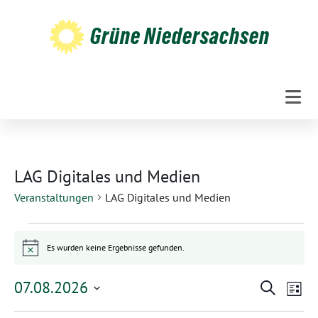
Weiter
zum
Grüne Niedersachsen
Inhalt
LAG Digitales und Medien
Veranstaltungen
LAG Digitales und Medien
V
Es wurden keine Ergebnisse gefunden.
e
Hinweis
r
V
V
07.08.2026
Suche
Liste
a
e
e
Datum