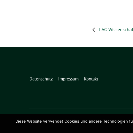
LAG Wissenschaf
Datenschutz
Impressum
Kontakt
Diese Website verwendet Cookies und andere Technologien für 
Grüne Niedersachsen benutzt das
freie grüne Theme
sunflower
‐ ein Angebot der
verdig