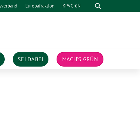
Suche
sverband
Europafraktion
KPVGrüN
n
SEI DABEI
MACH’S GRÜN