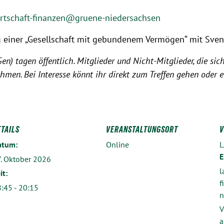
irtschaft-finanzen@gruene-niedersachsen
g einer „Gesellschaft mit gebundenem Vermögen“ mit Sven
) tagen öffentlich. Mitglieder und Nicht-Mitglieder, die sich
hmen. Bei Interesse könnt ihr direkt zum Treffen gehen oder 
ETAILS
VERANSTALTUNGSORT
V
atum:
Online
L
E
. Oktober 2026
l
it:
f
:45 - 20:15
n
V
a