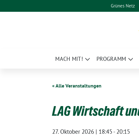
Weiter
Grünes Netz
zum
Inhalt
MACH MIT!
PROGRAMM
Zeige
Zei
Untermenü
Un
« Alle Veranstaltungen
LAG Wirtschaft un
27. Oktober 2026 | 18:45
-
20:15