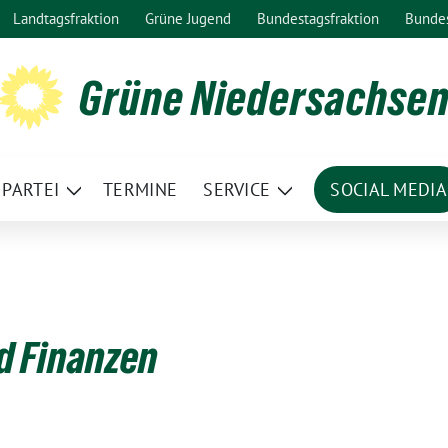
Landtagsfraktion
Grüne Jugend
Bundestagsfraktion
Bunde
Grüne Niedersachse
PARTEI
TERMINE
SERVICE
SOCIAL MEDIA
ge
Zeige
Zeige
termenü
Untermenü
Untermenü
d Finanzen