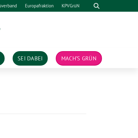
Suche
sverband
Europafraktion
KPVGrüN
n
SEI DABEI
MACH’S GRÜN