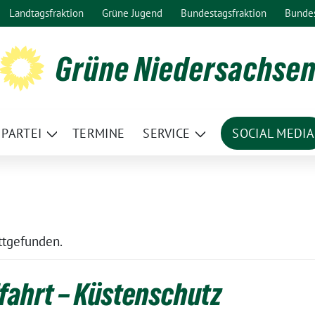
Landtagsfraktion
Grüne Jugend
Bundestagsfraktion
Bunde
Grüne Niedersachse
PARTEI
TERMINE
SERVICE
SOCIAL MEDIA
ge
Zeige
Zeige
termenü
Untermenü
Untermenü
attgefunden.
ffahrt – Küstenschutz