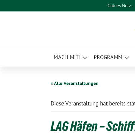
Weiter
Grünes Netz
zum
Inhalt
MACH MIT!
PROGRAMM
Zeige
Zei
Untermenü
Un
« Alle Veranstaltungen
Diese Veranstaltung hat bereits st
LAG Häfen – Schif