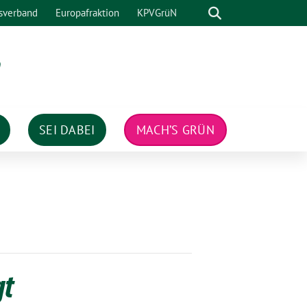
Suche
sverband
Europafraktion
KPVGrüN
n
SEI DABEI
MACH’S GRÜN
gt