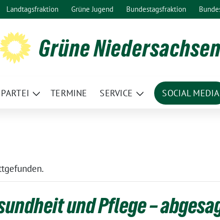
Landtagsfraktion
Grüne Jugend
Bundestagsfraktion
Bunde
Grüne Niedersachse
PARTEI
TERMINE
SERVICE
SOCIAL MEDIA
ge
Zeige
Zeige
termenü
Untermenü
Untermenü
attgefunden.
sundheit und Pflege – abgesa