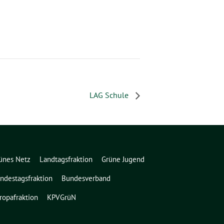
LAG Schule
ünes Netz
Landtagsfraktion
Grüne Jugend
ndestagsfraktion
Bundesverband
ropafraktion
KPVGrüN