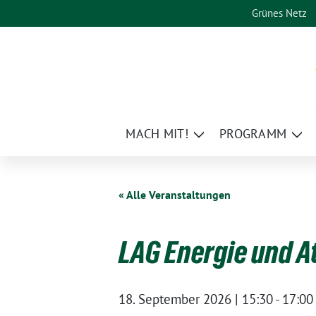
Weiter
Grünes Netz
zum
Inhalt
MACH MIT!
PROGRAMM
Zeige
Zei
Untermenü
Un
« Alle Veranstaltungen
LAG Energie und 
18. September 2026 | 15:30
-
17:00