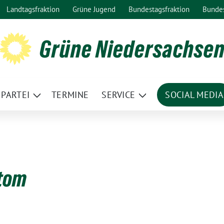
Landtagsfraktion
Grüne Jugend
Bundestagsfraktion
Bunde
Grüne Niedersachse
PARTEI
TERMINE
SERVICE
SOCIAL MEDIA
ge
Zeige
Zeige
termenü
Untermenü
Untermenü
Atom