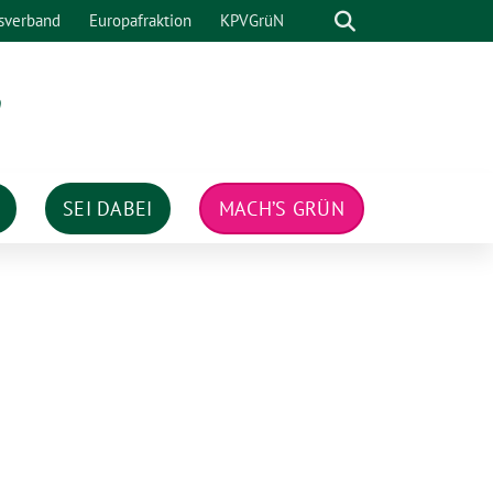
Suche
sverband
Europafraktion
KPVGrüN
n
SEI DABEI
MACH’S GRÜN