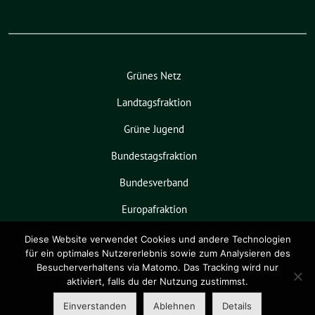
Grünes Netz
Landtagsfraktion
Grüne Jugend
Bundestagsfraktion
Bundesverband
Europafraktion
KPVGrüN
Diese Website verwendet Cookies und andere Technologien
für ein optimales Nutzererlebnis sowie zum Analysieren des
Besucherverhaltens via Matomo. Das Tracking wird nur
aktiviert, falls du der Nutzung zustimmst.
Grüne Niedersachsen benutzt das
freie grüne Theme
sunflower
‐ ein
Einverstanden
Ablehnen
Details