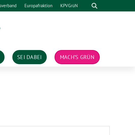
Suche
sverband
Europafraktion
KPVGrüN
n
SEI DABEI
MACH’S GRÜN