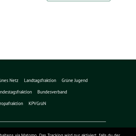
ünes Netz
Landtagsfraktion
Grüne Jugend
ndestagsfraktion
Bundesverband
ropafraktion
KPVGrüN
ens via Matomo. Das Tracking wird nur aktiviert, falls du der