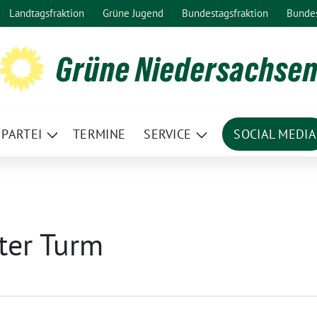
Landtagsfraktion
Grüne Jugend
Bundestagsfraktion
Bunde
Grüne Niedersachse
PARTEI
TERMINE
SERVICE
SOCIAL MEDIA
ge
Zeige
Zeige
termenü
Untermenü
Untermenü
ster Turm