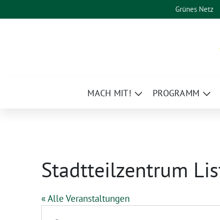
Weiter
Grünes Netz
zum
Inhalt
MACH MIT!
PROGRAMM
Zeige
Zei
Untermenü
Un
Stadtteilzentrum Li
« Alle Veranstaltungen